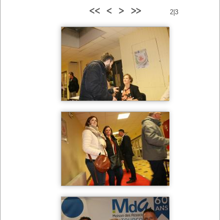
<<
<
>
>>
2|3