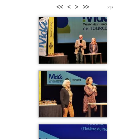
<<
<
>
>>
2|9