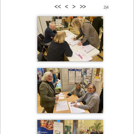
<<
<
>
>>
2|4