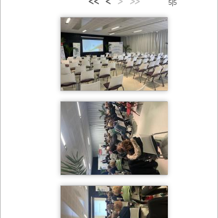
<<
<
>
>>
5|5