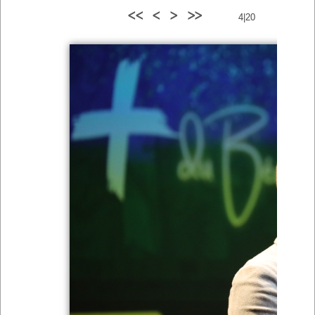
<<
<
>
>>
4|20