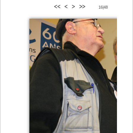
<<
<
>
>>
16|48