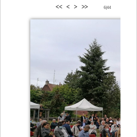
<<
<
>
>>
6|44