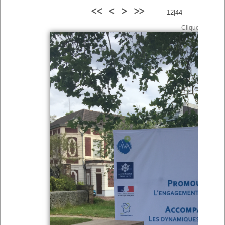
<<
<
>
>>
12|44
Cliquez sur l'ima