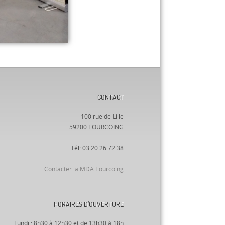
CONTACT
100 rue de Lille
59200 TOURCOING
Tél: 03.20.26.72.38
Contacter la MDA Tourcoing
HORAIRES D’OUVERTURE
Lundi : 8h30 à 12h30 et de 13h30 à 18h