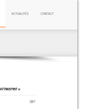
ACTUALITÉS
CONTACT
60778697997 n
2|67