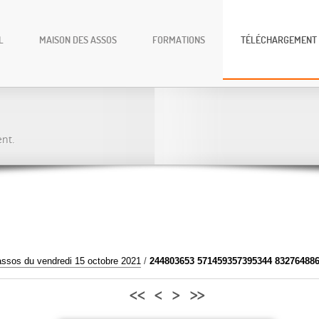
L
MAISON DES ASSOS
FORMATIONS
TÉLÉCHARGEMENT
ent.
assos du vendredi 15 octobre 2021
/
244803653 571459357395344 83276488
<<
<
>
>>