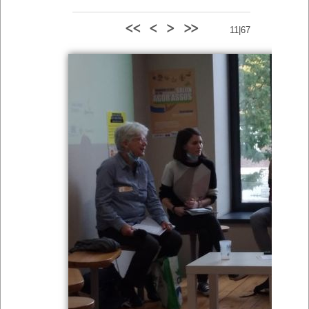
<<
<
>
>>
11|67