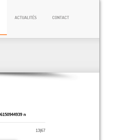
ACTUALITÉS
CONTACT
06150944939 n
13|67