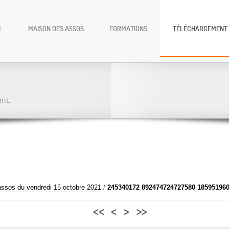
L
MAISON DES ASSOS
FORMATIONS
TÉLÉCHARGEMENT
ent.
assos du vendredi 15 octobre 2021
/
245340172 892474724727580 18595196
<<
<
>
>>