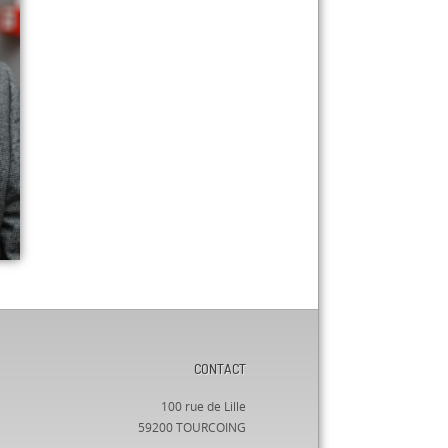
CONTACT
100 rue de Lille
59200 TOURCOING