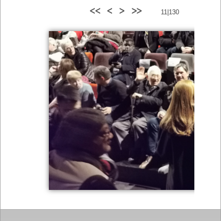
<<
<
>
>>
11|130