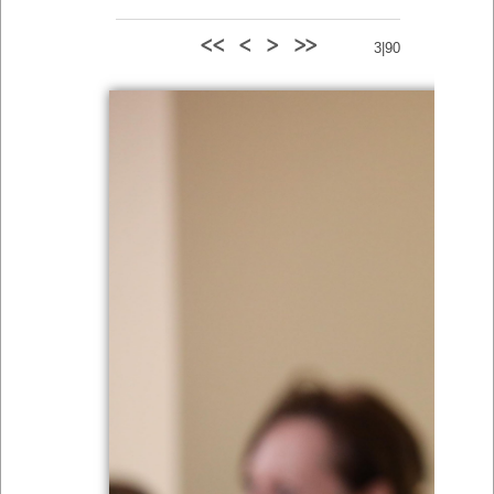
<<
<
>
>>
3|90