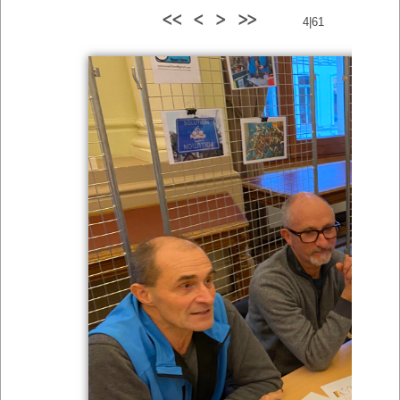
<<
<
>
>>
4|61