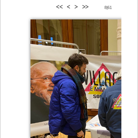
<<
<
>
>>
8|61