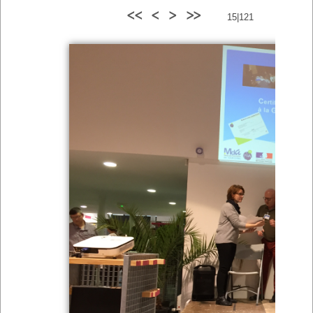
<<
<
>
>>
15|121