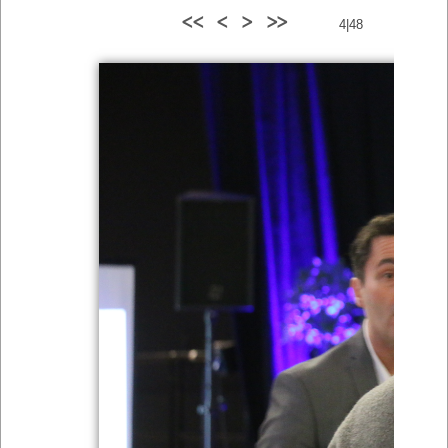
<<
<
>
>>
4|48