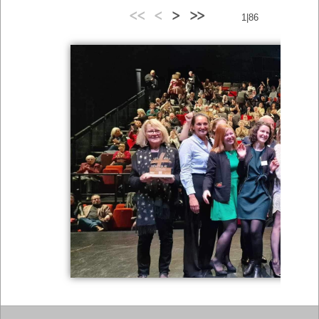
<<
<
>
>>
1|86