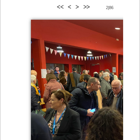
<<
<
>
>>
2|86